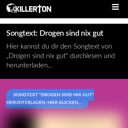
Skip
Men
to
content
Songtext: Drogen sind nix gut
Hier kannst du dir den Songtext von
„Drogen sind nix gut“ durchlesen und
herunterladen…
SONGTEXT "DROGEN SIND NIX GUT"
HERUNTERLADEN: HIER KLICKEN...