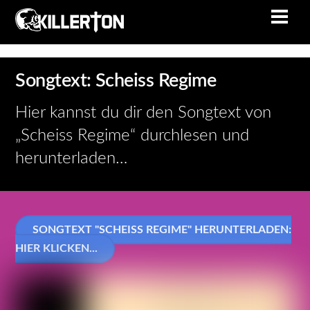
Skip
Men
to
content
Songtext: Scheiss Regime
Hier kannst du dir den Songtext von
„Scheiss Regime“ durchlesen und
herunterladen…
SONGTEXT "SCHEISS REGIME" HERUNTERLADEN:
HIER KLICKEN...