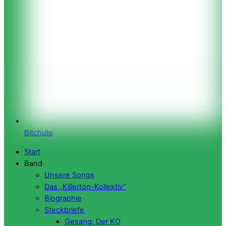
Bitchute
Start
Band
Unsere Songs
Das „Killerton-Kollektiv“
Biographie
Steckbriefe
Gesang: Der KO