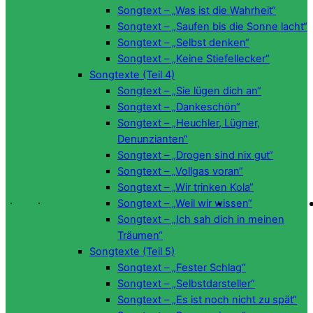
Songtext – „Was ist die Wahrheit“
Songtext – „Saufen bis die Sonne lacht“
Songtext – „Selbst denken“
Songtext – „Keine Stiefellecker“
Songtexte (Teil 4)
Songtext – „Sie lügen dich an“
Songtext – „Dankeschön“
Songtext – „Heuchler, Lügner,
Denunzianten“
Songtext – „Drogen sind nix gut“
Songtext – „Vollgas voran“
Songtext – „Wir trinken Kola“
Songtext – „Weil wir wissen“
Songtext – „Ich sah dich in meinen
Träumen“
Songtexte (Teil 5)
Songtext – „Fester Schlag“
Songtext – „Selbstdarsteller“
Songtext – „Es ist noch nicht zu spät“