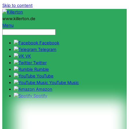
Skip to content
www.killerton.de
Menu
Facebook
Telegram
VK
Twitter
Rumble
YouTube
YouTube Music
Amazon
Spotify