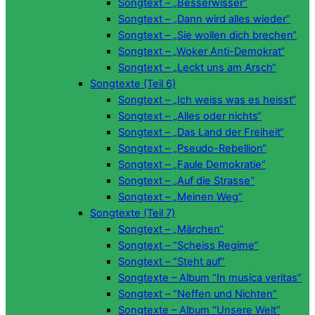
Songtext – „Besserwisser“
Songtext – „Dann wird alles wieder“
Songtext – „Sie wollen dich brechen“
Songtext – „Woker Anti-Demokrat“
Songtext – „Leckt uns am Arsch“
Songtexte (Teil 6)
Songtext – „Ich weiss was es heisst“
Songtext – „Alles oder nichts“
Songtext – „Das Land der Freiheit“
Songtext – „Pseudo-Rebellion“
Songtext – „Faule Demokratie“
Songtext – „Auf die Strasse“
Songtext – „Meinen Weg“
Songtexte (Teil 7)
Songtext – „Märchen“
Songtext – “Scheiss Regime”
Songtext – “Steht auf”
Songtexte – Album “In musica veritas”
Songtext – “Neffen und Nichten”
Songtexte – Album “Unsere Welt”