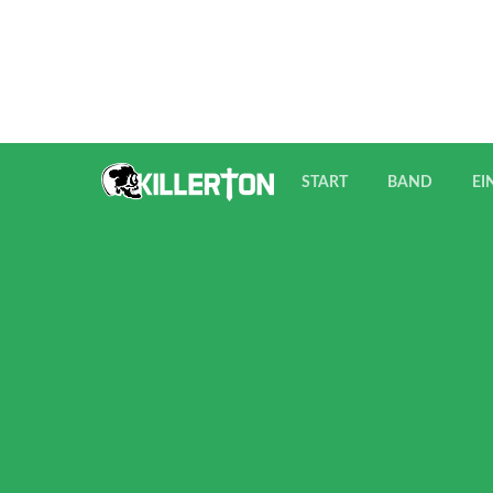
Skip
to
content
START
BAND
EI