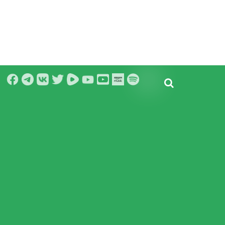
Facebook
Telegram
VK
Twitter
Rumble
YouTube
Amazon
Spotify
YouTube
Bitchute
Music