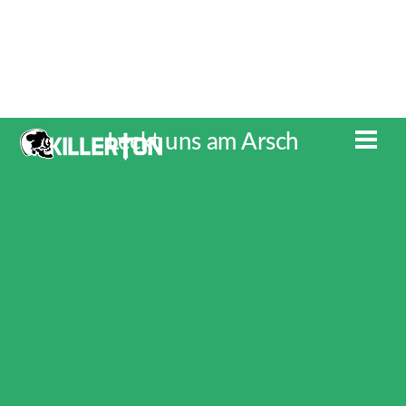
Skip
to
content
Leckt uns am Arsch
Men